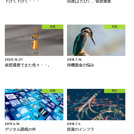
下げて下げて・・・
四度(よたび）、仮想通貨
投資
投資
2020.12.27
2018.7.16
仮想通貨でまた色々・・。
待機資金の悩み
投資
宣伝
2019.6.10
2018.7.4
デジタル課税の件
投資のインフラ