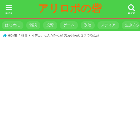
アリロボの砦
menu
search
はじめに
雑談
投資
ゲーム
政治
メディア
生き方
HOME
投資
イデコ、なんだかんだで1か月分のロスで済んだ