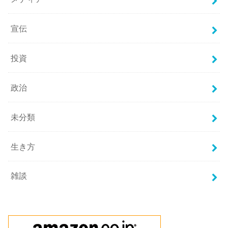
宣伝
投資
政治
未分類
生き方
雑談