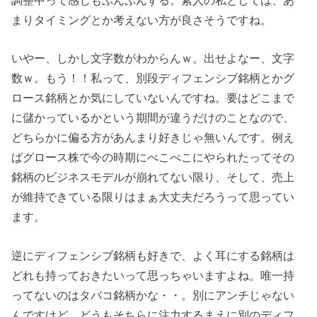
調整中って感じもぷんぷんする。素人の私としては、あ
まりタイミングとか考えない方が良さそうですね。
いやー、しかし文字数がわからんｗ。出せよなー、文字
数ｗ。もう！！私って、別段ディフェンシブ銘柄とかグ
ロース銘柄とか気にしていないんですね。要はどこまで
に儲かっているかという期間が違うだけのことなので、
どちらかに偏る方があんまり好きじゃ無いんです。例え
ばグロース株で今の時期にべこべこにやられたってその
銘柄のビジネスモデルが崩れてない限り、そして、売上
が維持できている限りはまぁ大丈夫だろうって思ってい
ます。
逆にディフェンシブ銘柄も好きで、よく耳にする銘柄は
どれも持っておきたいって思っちゃいますよね。唯一持
ってないのはタバコ銘柄かな・・。別にアンチじゃない
んですけど、どうもそちらに注力するまえに別のディフ