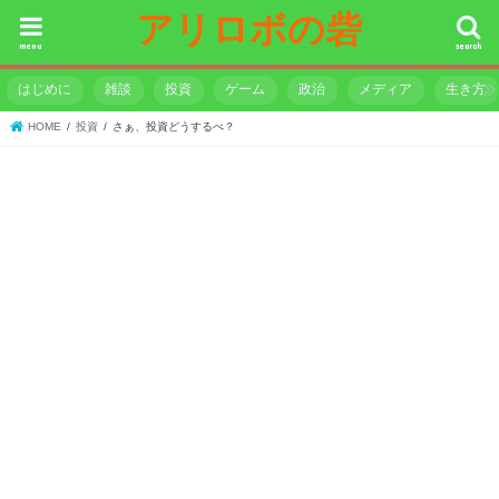
アリロボの砦
menu
search
はじめに
雑談
投資
ゲーム
政治
メディア
生き方
HOME
投資
さぁ、投資どうするべ？