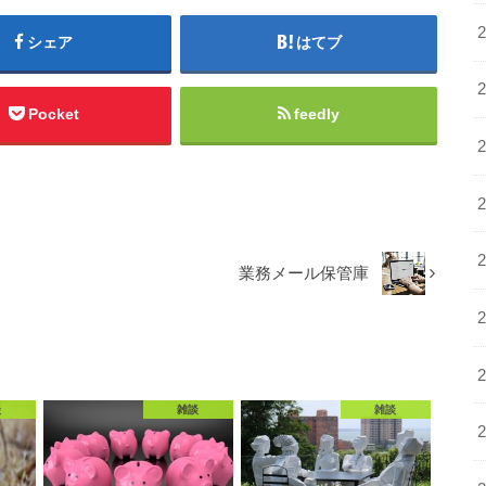
シェア
はてブ
Pocket
feedly
業務メール保管庫
談
雑談
雑談