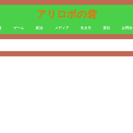
アリロボの砦
資
ゲーム
政治
メディア
生き方
宣伝
お問合