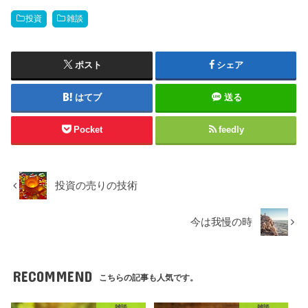
投資
雑談
ポスト
シェア
はてブ
送る
Pocket
feedly
投資の売りの技術
今は我慢の時
RECOMMEND
こちらの記事も人気です。
雑談
雑談