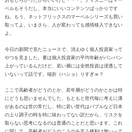
おもしろかったからいいけど・・・。ディズニーはマー
ベルもそうだし、本当にいいコンテンツばっかりです
ね。もう、ネットフリックスのマーベルシリーズも買い
取ってよ。いまさら、人が変わっても感情移入できない
よ。
今日の新聞で見たニュースで、消えゆく個人投資家って
やつを見ました。要は個人投資家の平均年齢がバンバン
上がっているんだけど、若い層には全然投資は浸透して
いないって話です。端折（ハショ）りすぎｗ？
ここで高齢者がどうのとか、若年層がどうのかとかは特
にどうも思いませんでした。もともと世代毎に考えに溝
があるのは世の常だし、特に若い世代はバブルなど日本
の上り調子の時を特に味わってない訳だから、リスクを
取らない思考になるのは普通のことだと思います。これ
に関して、高齢者がどうのこうのを言う権利は無いって