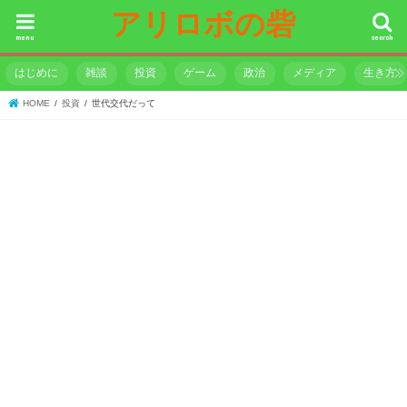
アリロボの砦
menu
search
はじめに
雑談
投資
ゲーム
政治
メディア
生き方
HOME
投資
世代交代だって