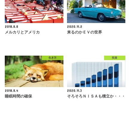
2018.8.8
2020.11.2
メルカリとアメリカ
来るのかＥＶの世界
生き方
投資
2018.8.4
2020.11.3
睡眠時間の確保
そろそろＮＩＳＡも積立か・・・