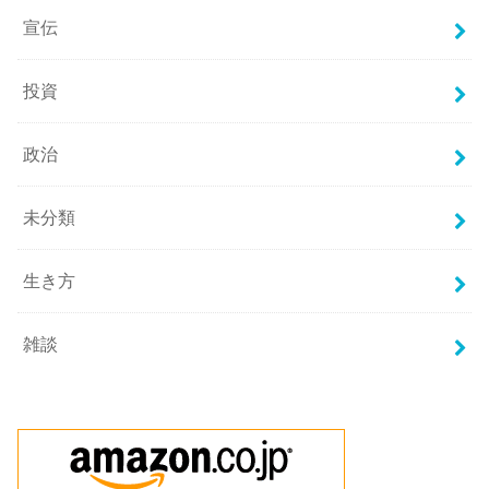
宣伝
投資
政治
未分類
生き方
雑談