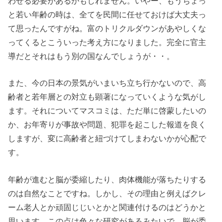
わせる必要があるかもしれません。いやー、もうちょっ
と若い年齢の時は、全てを民間に任せておけば大丈夫っ
て思ったんですがね。富のトリクルダウンがあやしくな
ってくるとこういった考え方になりました。完全に官主
導だとそれはもう別の国なんでしょうが・・。
また、今の日本の景気がいまいち立ち行かないので、高
齢者と若年層との対立も顕著になっていくような気がし
ます。それについてマスコミは、ただ単に啓蒙したいの
か、お年寄りが事故や問題、犯罪を起こした報道を良く
しますが、変に高齢者と紐づけてしまわないかが心配で
す。
年齢が進むと脳が委縮したり、肉体機能が落ちたりする
のは自然なことですね。しかし、その理由と例えばクレ
ーム老人とか頑固じじいとかと関連付けるのはどうかと
思います。この点は色々な研究があるみたいで、脳が委