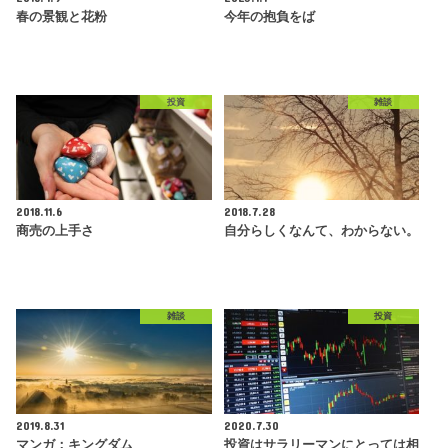
春の景観と花粉
今年の抱負をば
投資
雑談
2018.11.6
2018.7.28
商売の上手さ
自分らしくなんて、わからない。
雑談
投資
2019.8.31
2020.7.30
マンガ：キングダム
投資はサラリーマンにとっては相