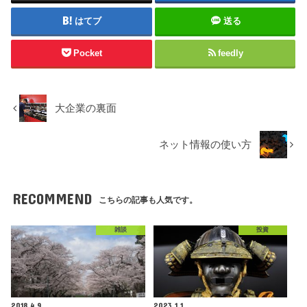
はてブ
送る
Pocket
feedly
大企業の裏面
ネット情報の使い方
RECOMMEND
こちらの記事も人気です。
雑談
投資
2018.4.9
2023.1.1