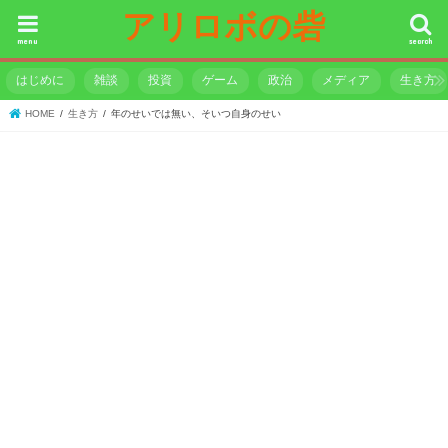
アリロボの砦
menu
search
はじめに
雑談
投資
ゲーム
政治
メディア
生き方
HOME
生き方
年のせいでは無い、そいつ自身のせい