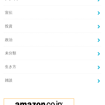
宣伝
投資
政治
未分類
生き方
雑談