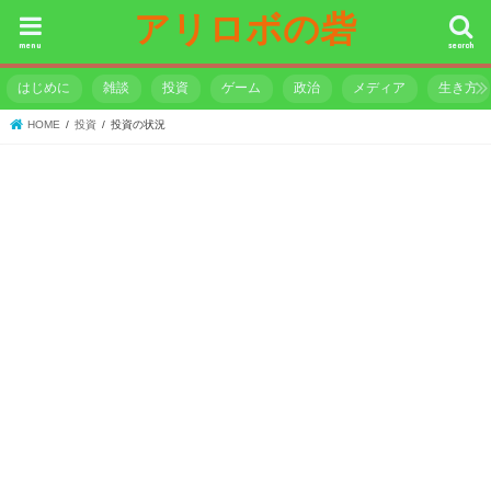
アリロボの砦
menu
search
はじめに
雑談
投資
ゲーム
政治
メディア
生き方
HOME
投資
投資の状況