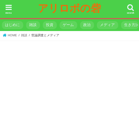
アリロボの砦
menu
search
はじめに
雑談
投資
ゲーム
政治
メディア
生き方
HOME
雑談
世論調査とメディア