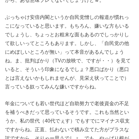
から、ある意味ブレてないでしょうけどｗ。
ぶっちゃけ安倍内閣というか自民党憎しの報道が慣れっ
こになっていると思います。もちろん、嫌いな方もいる
でしょうし、ちょっとお粗末な面もあるのでしっかりし
て欲しいってところもあります。しかし、「自民党の他
にめぼしいところが無い」って本音があるんでしょう
ね。ま、批判ばかり（TVの放映で、ですが・・）を見て
いると、そういう印象になるでしょ？悪口ばかり（悪口
とは言えないかもしれませんが、見栄え状ってことで）
言っている奴ってみんな嫌いですからね。
年金についても若い世代ほど自助努力で老後資金の不足
を補うべきだって思っているそうです。これも当然とい
うか、私の世代（40代でぇす）でもすでにマイナス収支
ですからね。正直、払わないで積み立てた方がプラスな
訳ですから、そりゃー思うでしょ。でも、やっぱり根が