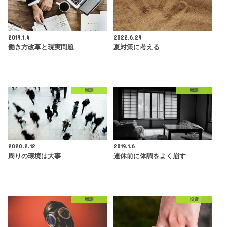
2019.1.4
2022.6.29
働き方改革と現実問題
夏対策に考える
雑談
雑談
2020.2.12
2019.1.6
周りの環境は大事
連休前に体調をよく崩す
雑談
投資