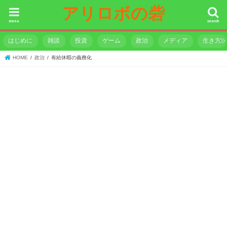
アリロボの砦
menu
search
はじめに
雑談
投資
ゲーム
政治
メディア
生き方
HOME
政治
有給休暇の義務化