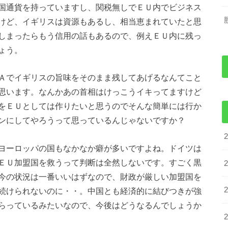
国通貨を持っていますし、関税無しでＥＵ内でビジネス
けど、イギリスは資源もあるし、相当恵まれていたと思
しまったらもう信用の話もあるので、例えＥＵ内に残っ
ょう。
Ａでイギリスの旨味をそのまま残してあげるなんてこと
思います。なんかあの首相はけっこうイキってますけど
をＥＵとしては作りたいと思うのでそんな簡単には行か
ンにしてやろうって思っているんじゃないですか？
ヨーロッパの国もなかなか癖が多いですよね。ドイツは
ＥＵ加盟国を救うって判断は全然しないです。すごく黒
今の状況は一番いいはずなので、財政が厳しい加盟国を
続けられないのに・・。中国とも経済的に結びつきが強
らっているみたいなので、今後はどうなるんでしょうか