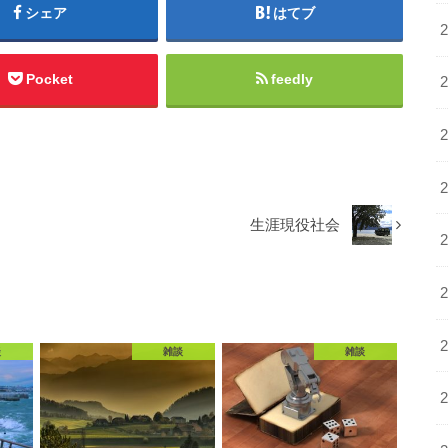
シェア
はてブ
Pocket
feedly
生涯現役社会
談
雑談
雑談