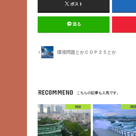
ポスト
送る
環境問題とかＣＯＰ２５とか
RECOMMEND
こちらの記事も人気です。
雑談
雑