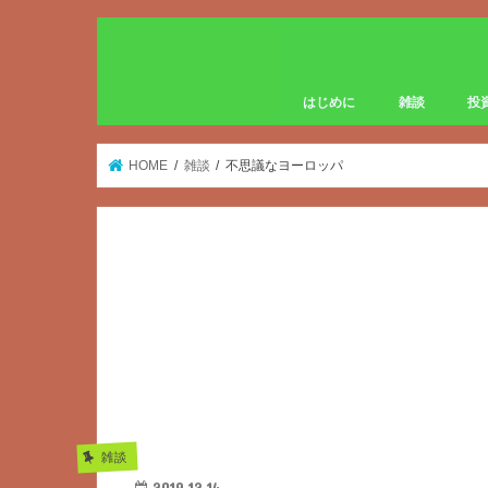
はじめに
雑談
投
HOME
雑談
不思議なヨーロッパ
雑談
2019.12.14