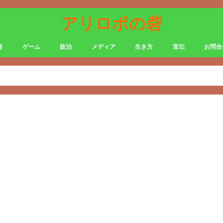
アリロボの砦
資
ゲーム
政治
メディア
生き方
宣伝
お問合