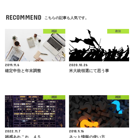
RECOMMEND
こちらの記事も人気です。
雑談
政治
2019.11.6
2020.10.26
確定申告と年末調整
米大統領選にて思う事
雑談
雑談
2022.11.7
2018.9.16
雑感あれこれ ４５
ネット情報の使い方