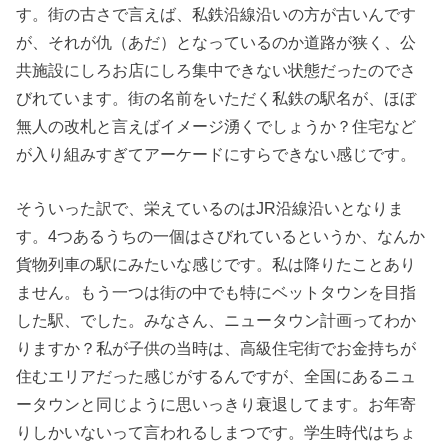
す。街の古さで言えば、私鉄沿線沿いの方が古いんです
が、それが仇（あだ）となっているのか道路が狭く、公
共施設にしろお店にしろ集中できない状態だったのでさ
びれています。街の名前をいただく私鉄の駅名が、ほぼ
無人の改札と言えばイメージ湧くでしょうか？住宅など
が入り組みすぎてアーケードにすらできない感じです。
そういった訳で、栄えているのはJR沿線沿いとなりま
す。4つあるうちの一個はさびれているというか、なんか
貨物列車の駅にみたいな感じです。私は降りたことあり
ません。もう一つは街の中でも特にベットタウンを目指
した駅、でした。みなさん、ニュータウン計画ってわか
りますか？私が子供の当時は、高級住宅街でお金持ちが
住むエリアだった感じがするんですが、全国にあるニュ
ータウンと同じように思いっきり衰退してます。お年寄
りしかいないって言われるしまつです。学生時代はちょ