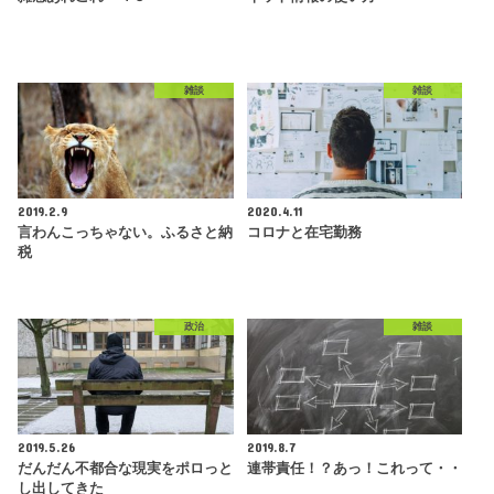
雑談
雑談
2019.2.9
2020.4.11
言わんこっちゃない。ふるさと納
コロナと在宅勤務
税
政治
雑談
2019.5.26
2019.8.7
だんだん不都合な現実をポロっと
連帯責任！？あっ！これって・・
し出してきた