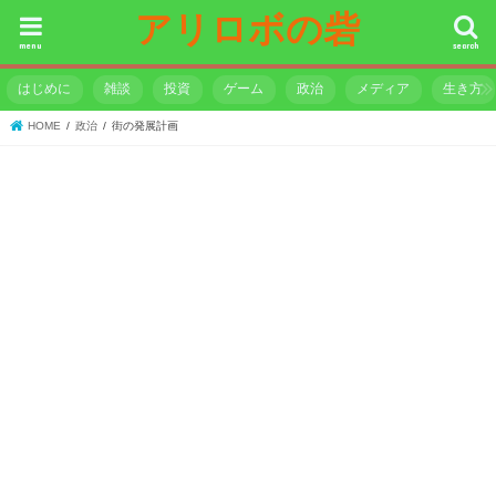
アリロボの砦
menu
search
はじめに
雑談
投資
ゲーム
政治
メディア
生き方
HOME
政治
街の発展計画