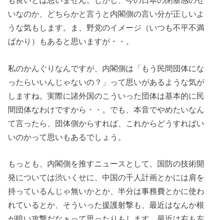
も良いとは思いません。しかし、今の日本の閉塞感のせ
いなのか、どちらかと言うと内閣側の言い分が正しいよ
うな気もします。ま、野党のイメージ（いつも不平不満
ばかり）もあると思いますが・・。
私のかんぐりなんですが、内閣側は「もう民間団体にな
ったらいいんじゃないの？」って思いがあるような気が
しますね。実際に諸外国のこういった団体は基本的に民
間団体なわけですから・・。でも、本音でやめたいなん
て言ったら、団体側からすれば、これからどうすればい
いのかって思いもあるでしょう。
もっとも、内閣側を推すニュースとして、国防の技術開
発については渋いくせに、中国の千人計画とかには肩を
持っているんじゃ無いかとか、半分は事務費とかに使わ
れているとか、そういった援護射撃も、最近はなんか根
が暗い攻撃だなぁって思ったりもします。最近は右も左