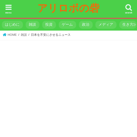
アリロボの砦
menu
search
はじめに
雑談
投資
ゲーム
政治
メディア
生き方
HOME
雑談
日本を不安にさせるニュース