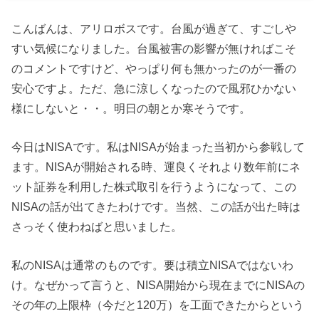
こんばんは、アリロボスです。台風が過ぎて、すごしや
すい気候になりました。台風被害の影響が無ければこそ
のコメントですけど、やっぱり何も無かったのが一番の
安心ですよ。ただ、急に涼しくなったので風邪ひかない
様にしないと・・。明日の朝とか寒そうです。
今日はNISAです。私はNISAが始まった当初から参戦して
ます。NISAが開始される時、運良くそれより数年前にネ
ット証券を利用した株式取引を行うようになって、この
NISAの話が出てきたわけです。当然、この話が出た時は
さっそく使わねばと思いました。
私のNISAは通常のものです。要は積立NISAではないわ
け。なぜかって言うと、NISA開始から現在までにNISAの
その年の上限枠（今だと120万）を工面できたからという