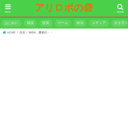
アリロボの砦
menu
search
はじめに
雑談
投資
ゲーム
政治
メディア
生き方
HOME
投資
NISA、最初の・・