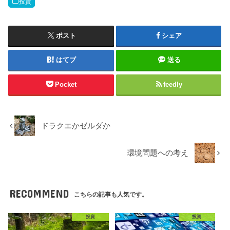
投資
ポスト
シェア
はてブ
送る
Pocket
feedly
ドラクエかゼルダか
環境問題への考え
RECOMMEND
こちらの記事も人気です。
投資
投資