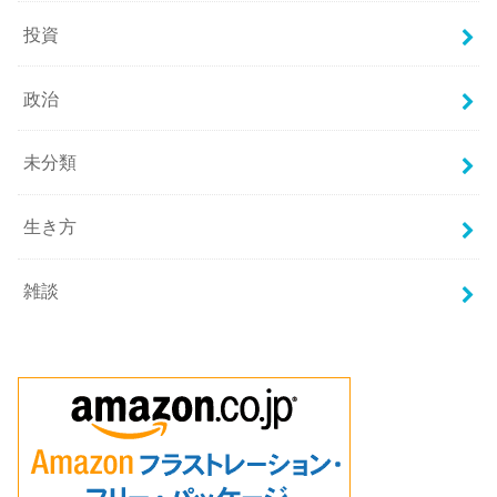
投資
政治
未分類
生き方
雑談