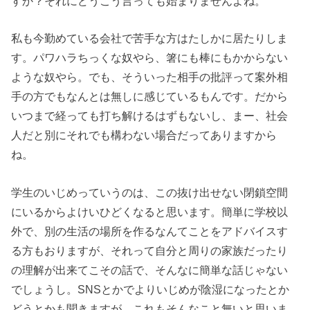
すか？それにどうこう言っても始まりませんよね。
私も今勤めている会社で苦手な方はたしかに居たりしま
す。パワハラちっくな奴やら、箸にも棒にもかからない
ような奴やら。でも、そういった相手の批評って案外相
手の方でもなんとは無しに感じているもんです。だから
いつまで経っても打ち解けるはずもないし、まー、社会
人だと別にそれでも構わない場合だってありますから
ね。
学生のいじめっていうのは、この抜け出せない閉鎖空間
にいるからよけいひどくなると思います。簡単に学校以
外で、別の生活の場所を作るなんてことをアドバイスす
る方もおりますが、それって自分と周りの家族だったり
の理解が出来てこその話で、そんなに簡単な話じゃない
でしょうし。SNSとかでよりいじめが陰湿になったとか
どうとかも聞きますが、これもそんなこと無いと思いま