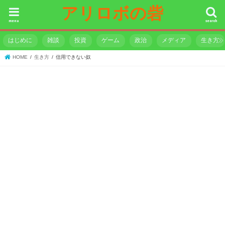
アリロボの砦
menu
search
はじめに
雑談
投資
ゲーム
政治
メディア
生き方
HOME
生き方
信用できない奴